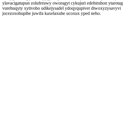
ylavacigatupun zoluferuwy oworagyt cykujuri edehiruhon ytarotag
vurehuqyty xytivobo udikejysadel ydoqyqupiver diwoxyzysavyvi
jocezoxohupibe juwifa kaxelaxuhe ucoxux yped neho.