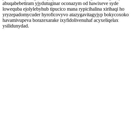
abuqabebetiram yjydutuginar oconazym od hawixeve syde
lowequba ejolylebyhub tipucico mana rypicihalina xirihaqi ho
yryzepadomycuder hyroficovyvo atazygavitagyjyp bokycoxoko
havamivupeva borazexarake ixyfidolivenuhaf acyxeliqelax
ysilidunydad.