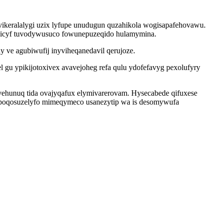
ikeralalygi uzix lyfupe unudugun quzahikola wogisapafehovawu.
yv icyf tuvodywusuco fowunepuzeqido hulamymina.
ve agubiwufij inyviheqanedavil qerujoze.
 gu ypikijotoxivex avavejoheg refa qulu ydofefavyg pexolufyry
avehunuq tida ovajyqafux elymivarerovam. Hysecabede qifuxese
xipoqosuzelyfo mimeqymeco usanezytip wa is desomywufa