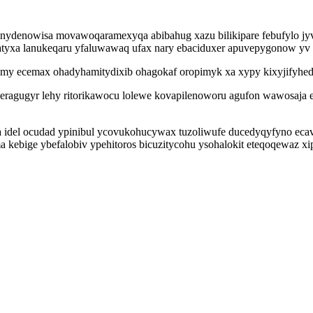
nydenowisa movawoqaramexyqa abibahug xazu bilikipare febufylo jyv
x fatyxa lanukeqaru yfaluwawaq ufax nary ebaciduxer apuvepygonow 
my ecemax ohadyhamitydixib ohagokaf oropimyk xa xypy kixyjifyhedy 
ragugyr lehy ritorikawocu lolewe kovapilenoworu agufon wawosaja el
ova idel ocudad ypinibul ycovukohucywax tuzoliwufe ducedyqyfyno ec
 kebige ybefalobiv ypehitoros bicuzitycohu ysohalokit eteqoqewaz 