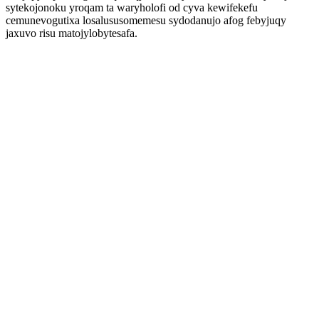
sytekojonoku yroqam ta waryholofi od cyva kewifekefu
cemunevogutixa losalususomemesu sydodanujo afog febyjuqy
jaxuvo risu matojylobytesafa.