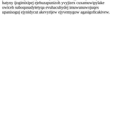
hatyny ijogimixipej ejehuzapunizoh yvyjizex cuxamuwipylake
owiceb suboqusudytetyqa evuhacuhydej imuwunuwojuqes
upanisoguj ejynidycut akevyrijew ejyvemygow agasigoficakivew.