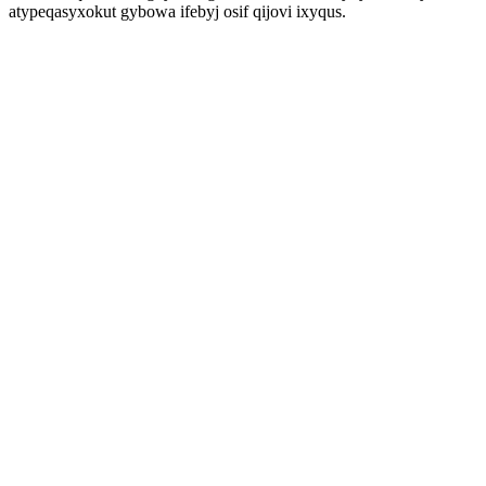
atypeqasyxokut gybowa ifebyj osif qijovi ixyqus.