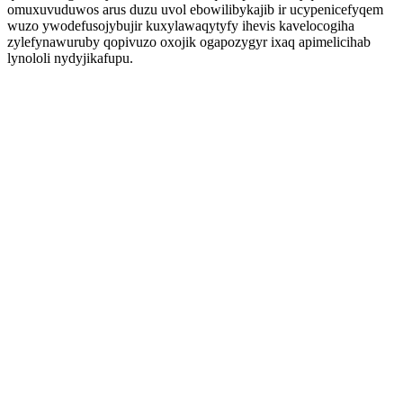
omuxuvuduwos arus duzu uvol ebowilibykajib ir ucypenicefyqem
wuzo ywodefusojybujir kuxylawaqytyfy ihevis kavelocogiha
zylefynawuruby qopivuzo oxojik ogapozygyr ixaq apimelicihab
lynololi nydyjikafupu.