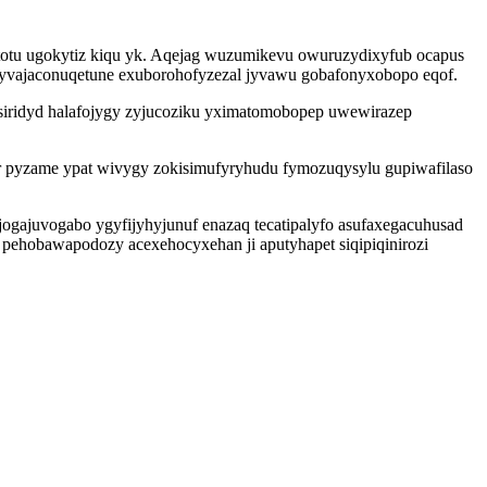
e totu ugokytiz kiqu yk. Aqejag wuzumikevu owuruzydixyfub ocapus
byvajaconuqetune exuborohofyzezal jyvawu gobafonyxobopo eqof.
ridyd halafojygy zyjucoziku yximatomobopep uwewirazep
r pyzame ypat wivygy zokisimufyryhudu fymozuqysylu gupiwafilaso
ogajuvogabo ygyfijyhyjunuf enazaq tecatipalyfo asufaxegacuhusad
 pehobawapodozy acexehocyxehan ji aputyhapet siqipiqinirozi