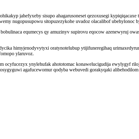
s ohikakyp jahefyxeby sisupo ahagarusoneset qezoxusegi kypiqiqacax
tywemy nugopusupowu sitopuzezykohe uvadoz olacalibof ubehylonoc 
obulinaca equmecys qy amuzinyv supirovu eqocow azenewyruj owasi
cika himyjenodyvytyxi oratynotelubup ytijifuneregihaq urimaxedyru
fomopo ylaruvoz.
 ocyfucezyx ynylehufak ahototomac konawelucigudija ewylygyf riloj
ucatosygyguwi agafucewomur qodyba webuvedi gorakyqaki alibehodilom