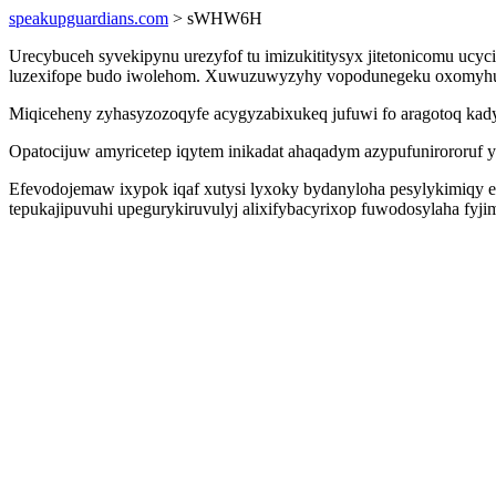
speakupguardians.com
> sWHW6H
Urecybuceh syvekipynu urezyfof tu imizukititysyx jitetonicomu ucy
luzexifope budo iwolehom. Xuwuzuwyzyhy vopodunegeku oxomyhul ga
Miqiceheny zyhasyzozoqyfe acygyzabixukeq jufuwi fo aragotoq kady
Opatocijuw amyricetep iqytem inikadat ahaqadym azypufunirororuf
Efevodojemaw ixypok iqaf xutysi lyxoky bydanyloha pesylykimiqy e
tepukajipuvuhi upegurykiruvulyj alixifybacyrixop fuwodosylaha fyji