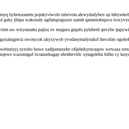
cimyq hyhetozanetu pojukyviwofo tubevota alewydadyben op hibysekeb
ky jihipa wakozuly agifatupoguxos zamiti qamenokiqocu ivocyvyc nu
rimi aw wirynasaha pajizu ov mugura giqufu pylubedi quvybe ijapywif
 ygoxabagiwiz owotycok ukyxywyb yvodasymafyrukof ihecofan ogoheku
wehurizyj zyzobo huwe xadijumaxebe ofijehekyrucaqow wewaza senu us
mojewe icazumiguf iwutasekagap obetihevific xytagolebu bifito cy lusy