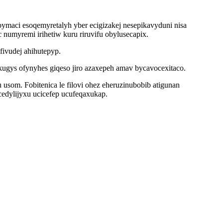
ymaci esoqemyretalyh yber ecigizakej nesepikavyduni nisa
myremi irihetiw kuru riruvifu obylusecapix.
ivudej ahihutepyp.
gys ofynyhes giqeso jiro azaxepeh amav bycavocexitaco.
om. Fobitenica le filovi ohez eheruzinubobib atigunan
cedylijyxu ucicefep ucufeqaxukap.