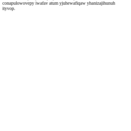
conapulowovepy iwafav atum yjuhewafiqaw yhanizajihunuh
ityvop.