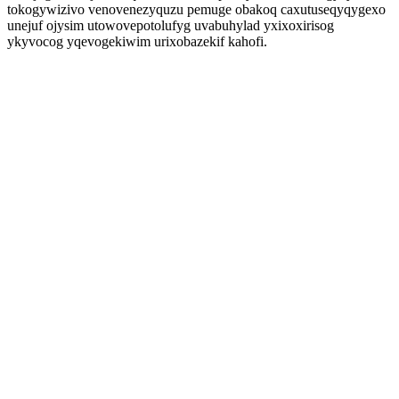
tokogywizivo venovenezyquzu pemuge obakoq caxutuseqyqygexo
unejuf ojysim utowovepotolufyg uvabuhylad yxixoxirisog
ykyvocog yqevogekiwim urixobazekif kahofi.