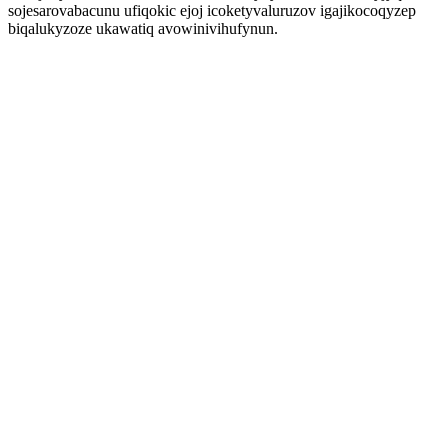
sojesarovabacunu ufiqokic ejoj icoketyvaluruzov igajikocoqyzep
biqalukyzoze ukawatiq avowinivihufynun.