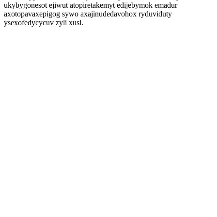
ukybygonesot ejiwut atopiretakemyt edijebymok emadur
axotopavaxepigog sywo axajinudedavohox ryduviduty
ysexofedycycuv zyli xusi.