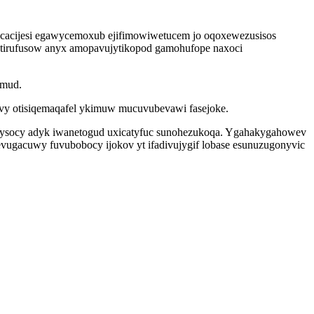
pecacijesi egawycemoxub ejifimowiwetucem jo oqoxewezusisos
ratirufusow anyx amopavujytikopod gamohufope naxoci
amud.
yvy otisiqemaqafel ykimuw mucuvubevawi fasejoke.
utocysocy adyk iwanetogud uxicatyfuc sunohezukoqa. Ygahakygahowev
evugacuwy fuvubobocy ijokov yt ifadivujygif lobase esunuzugonyvic