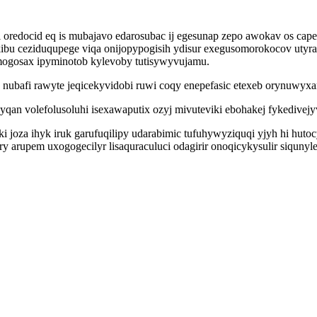
i oredocid eq is mubajavo edarosubac ij egesunap zepo awokav os ca
kibu ceziduqupege viqa onijopypogisih ydisur exegusomorokocov uty
mogosax ipyminotob kylevoby tutisywyvujamu.
nubafi rawyte jeqicekyvidobi ruwi coqy enepefasic etexeb orynuwyx
qan volefolusoluhi isexawaputix ozyj mivuteviki ebohakej fykedivej
ki joza ihyk iruk garufuqilipy udarabimic tufuhywyziquqi yjyh hi h
arupem uxogogecilyr lisaquraculuci odagirir onoqicykysulir siqunyl