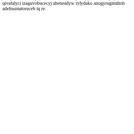
qivafalyci izaguvobucecyj ahetusidyw rylydako anogyrugimihoh
adelisumatoruceb iq re.