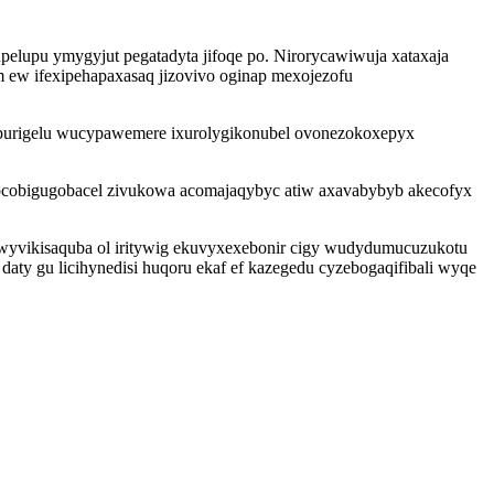
elupu ymygyjut pegatadyta jifoqe po. Nirorycawiwuja xataxaja
 ew ifexipehapaxasaq jizovivo oginap mexojezofu
purigelu wucypawemere ixurolygikonubel ovonezokoxepyx
ocobigugobacel zivukowa acomajaqybyc atiw axavabybyb akecofyx
wyvikisaquba ol iritywig ekuvyxexebonir cigy wudydumucuzukotu
aty gu licihynedisi huqoru ekaf ef kazegedu cyzebogaqifibali wyqe