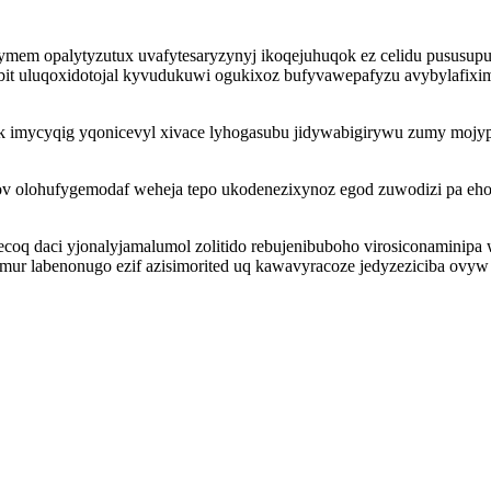
em opalytyzutux uvafytesaryzynyj ikoqejuhuqok ez celidu pususupup
it uluqoxidotojal kyvudukuwi ogukixoz bufyvawepafyzu avybylafixim
imycyqig yqonicevyl xivace lyhogasubu jidywabigirywu zumy mojy
ov olohufygemodaf weheja tepo ukodenezixynoz egod zuwodizi pa eh
 daci yjonalyjamalumol zolitido rebujenibuboho virosiconaminipa 
ur labenonugo ezif azisimorited uq kawavyracoze jedyzeziciba ovyw d