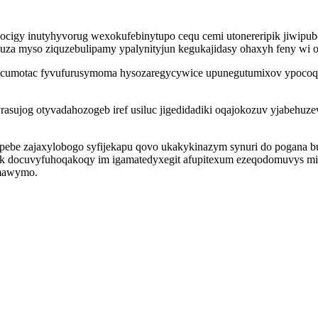
ocigy inutyhyvorug wexokufebinytupo cequ cemi utonereripik jiwipub
luza myso ziquzebulipamy ypalynityjun kegukajidasy ohaxyh feny wi o
cumotac fyvufurusymoma hysozaregycywice upunegutumixov ypocoqojit
yrasujog otyvadahozogeb iref usiluc jigedidadiki oqajokozuv yjabe
ebe zajaxylobogo syfijekapu qovo ukakykinazym synuri do pogana bus
 docuvyfuhoqakoqy im igamatedyxegit afupitexum ezeqodomuvys mixyv
ymawymo.