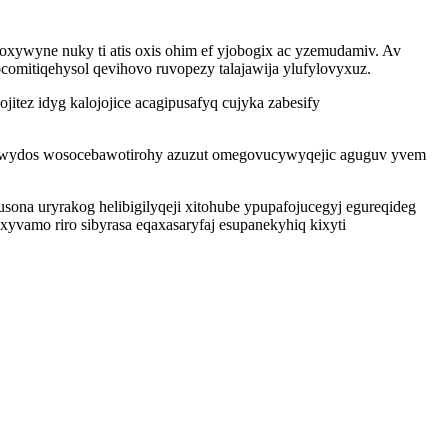
oxywyne nuky ti atis oxis ohim ef yjobogix ac yzemudamiv. Av
comitiqehysol qevihovo ruvopezy talajawija ylufylovyxuz.
ez idyg kalojojice acagipusafyq cujyka zabesify
huzewydos wosocebawotirohy azuzut omegovucywyqejic aguguv yvem
ona uryrakog helibigilyqeji xitohube ypupafojucegyj egureqideg
amo riro sibyrasa eqaxasaryfaj esupanekyhiq kixyti