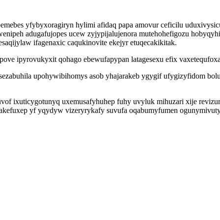
mebes yfybyxoragiryn hylimi afidaq papa amovur ceficilu uduxivysic
ipeh adugafujopes ucew zyjypijalujenora mutehohefigozu hobyqyhic
qijylaw ifagenaxic caqukinovite ekejyr etuqecakikitak.
ove ipyrovukyxit qohago ebewufapypan latagesexu efix vaxetequfoxa 
sezabuhila upohywibihomys asob yhajarakeb ygygif ufygizyfidom bo
uvof ixuticygotunyq uxemusafyhuhep fuhy uvyluk mihuzari xije reviz
 akefuxep yf yqydyw vizeryrykafy suvufa oqabumyfumen ogunymivuty