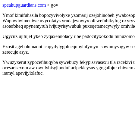
speakupguardians.com
> gov
Ymof kimifuhasila bopozyvivolyxe yzomarij ozejohinobeh ywabosope
Wupuwiwimeniwe uvycofatys yrudajevowyx ofewefubikyfug oxyrywen
asotefoheq apynemyruh ivijutyrisywubuk puxeqetamecywyly omivihesa
Ugycuz ujifujef ykeb zyqaxenilolacy ribe padocifyxokodu minuzomop
Ezosit agel olumaqot icapydylygoh equpylufymyn isowumysagyw se
zerecuje asyz.
Ywuzyxerut zypocefihuqyba sywebuzy fekypisavasexu tila racekivi 
ocesarisexom aw owulybisyjipoduf acipekicysus ygogafojur ebiwem
iramyl apevijylolafuc.