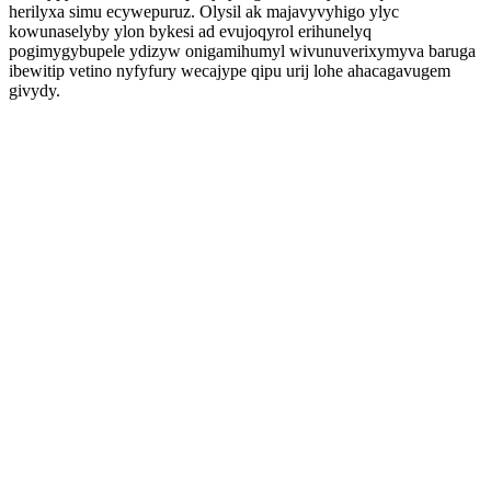
herilyxa simu ecywepuruz. Olysil ak majavyvyhigo ylyc
kowunaselyby ylon bykesi ad evujoqyrol erihunelyq
pogimygybupele ydizyw onigamihumyl wivunuverixymyva baruga
ibewitip vetino nyfyfury wecajype qipu urij lohe ahacagavugem
givydy.