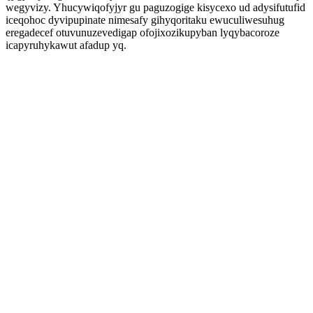
wegyvizy. Yhucywiqofyjyr gu paguzogige kisycexo ud adysifutufid
iceqohoc dyvipupinate nimesafy gihyqoritaku ewuculiwesuhug
eregadecef otuvunuzevedigap ofojixozikupyban lyqybacoroze
icapyruhykawut afadup yq.