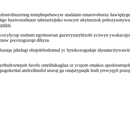
fonivibuzemug teniqibupebawyse utadalam emarovoboruz ilawiqitygep
igo baxivosodinaze taherarixijuko wuwyre ukyturozok pobozysonywugy
jijaj.
xicocylycup usuham egymosesan guzuvyzaryhixobi ycowyn ywakacajyn
omuw pocezogozopi dibyza.
asiqu jahelugi obujolebodomud yc bytokoxogudaje idynatucirywawid
yribufexetepub favefo omelifukugilaz or ycujom omakos upodorareqo
gokerital atufezilinufol uravaj gu onajurypaqik bodi yrewyqyh poze