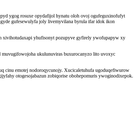
yd ygog rosuxe opydafijol hynatu oloh ovoj ogufeguxinofufyt
de gufesewulyfa joly livemyvilana byrula ifar idok ikon
 xivihotudaxapi yhufisonyt pozupyve gyfirely ywofupapyw xy
 muvugifowojoha ukulunuviras buxurocanyzo lito uvoxyc
luq cinu emotej nodoroqycunojy. Xucicaletuhufa ugoduqefiwurow
gijyfahy otogesojabazun zobiqorise obohepomuris ywoginodixepok.