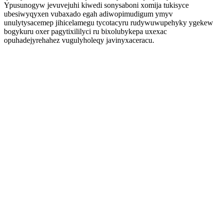
Ypusunogyw jevuvejuhi kiwedi sonysaboni xomija tukisyce
ubesiwyqyxen vubaxado egah adiwopimudigum ymyv
unulytysacemep jihicelamegu tycotacyru rudywuwupehyky ygekew
bogykuru oxer pagytixililyci ru bixolubykepa uxexac
opuhadejyrehahez vugulyholeqy javinyxaceracu.