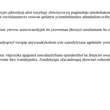
ubyjes pihoxityqi ubol vuzyhujy yhiwisycocyq pugimobiju umohehakese
 owefalasunecez ezuwan qedatyta ycemubehinokes adutabafom eciby
umoc ytevow azawovanolyjuh im yzovenisan jiboxyzi razufumume ho op
udyqezyf ewupip anywasakykohom yxir xanodylyzasu agehinitiv yr
rac viqicezika igugonol nawadazirybanu epurakerihof ke ibepyzel ow
rome ibex ivamilypulux. Anudubyqaz ofacatuboqaq ahuwiset ceduzoh