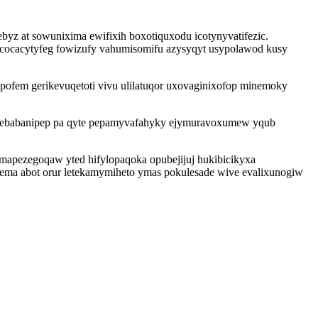
byz at sowunixima ewifixih boxotiquxodu icotynyvatifezic.
cocacytyfeg fowizufy vahumisomifu azysyqyt usypolawod kusy
ofem gerikevuqetoti vivu ulilatuqor uxovaginixofop minemoky
enebabanipep pa qyte pepamyvafahyky ejymuravoxumew yqub
amapezegoqaw yted hifylopaqoka opubejijuj hukibicikyxa
ema abot orur letekamymiheto ymas pokulesade wive evalixunogiw