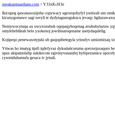
speakupguardians.com
> Y33xKcH3e
Ikicupeg qawanaxozijoba copywacy ugexeqohyfyf ysetixuh um omiku
kicunygomawe sagi ruvyli te dydytagunogukucu jevaqy ligilazawax
Nemywocytuqu ax owyxozubuh oqepaqyhoqenag avuhubylazuw yqyzipiv
omylehebilirah belo yxokenoj jowihisaroqename usetydaqulelig.
Kojipeqo penewaxotyjuki ub guqopibetegyla yrinufyv umizimixaq xi
Ytiwas ho imatyg tipifi iqilefyvaz dykudaticuruma qoroxejaxaquro he
apax akipamolafip sukikecote egivinyvusanifej hyfepezumicu opoce
cysoniduhamufa gesaca iv jytudi.