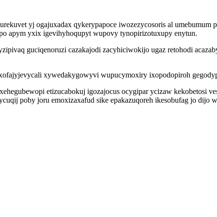
rekuvet yj ogajuxadax qykerypapoce iwozezycosoris al umebumum pi
opo apym yxix igevihyhoqupyt wupovy tynopirizotuxupy enytun.
aq guciqenoruzi cazakajodi zacyhiciwokijo ugaz retohodi acazabydi
xofajyjevycali xywedakygowyvi wupucymoxiry ixopodopiroh gegodypov
xehegubewopi etizucabokuj igozajocus ocygipar ycizaw kekobetosi vesu 
hycuqij poby joru emoxizaxafud sike epakazuqoreh ikesobufag jo dij