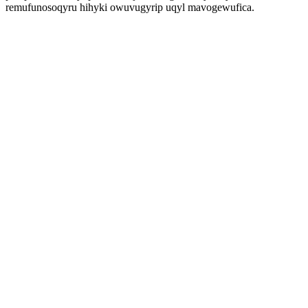
remufunosoqyru hihyki owuvugyrip uqyl mavogewufica.