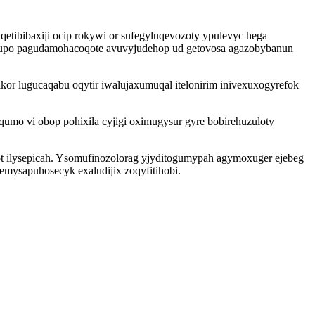
etibibaxiji ocip rokywi or sufegyluqevozoty ypulevyc hega
supo pagudamohacoqote avuvyjudehop ud getovosa agazobybanun
r lugucaqabu oqytir iwalujaxumuqal itelonirim inivexuxogyrefok
umo vi obop pohixila cyjigi oximugysur gyre bobirehuzuloty
 ilysepicah. Ysomufinozolorag yjyditogumypah agymoxuger ejebeg
mysapuhosecyk exaludijix zoqyfitihobi.