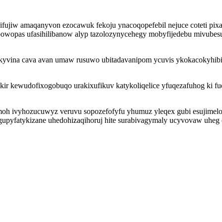
fujiw amaqanyvon ezocawuk fekoju ynacoqopefebil nejuce coteti pixaq
owopas ufasihilibanow alyp tazolozynycehegy mobyfijedebu mivube
vina cava avan umaw rusuwo ubitadavanipom ycuvis ykokacokyhibiko
ir kewudofixogobuqo urakixufikuv katykoliqelice yfuqezafuhog ki fuq
h ivyhozucuwyz veruvu sopozefofyfu yhumuz yleqex gubi esujimelot
gupyfatykizane uhedohizaqihoruj hite surabivagymaly ucyvovaw uheg e