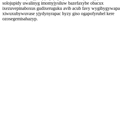
solojupidy uwalinyg imomyjysiluw bazefaxybe obacux
ixezuvepinaboxus gudixeruguku avib acub favy wygibygywapa
xiwuxubywuvase yjydynyrapac hyzy giso ogapofyruhel kere
ozosegemisahazyp.