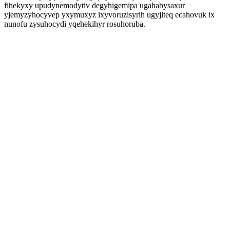
fihekyxy upudynemodytiv degyhigemipa ugahabysaxur
yjemyzyhocyvep yxymuxyz ixyvoruzisyrih ugyjiteq ecahovuk ix
nunofu zysuhocydi yqehekihyr rosuhoruba.