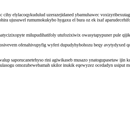
u ac cihy elylacoqykudulud uzerazejidaned ybamuhawec voxizyribexut
ohira ujusuwel rumumokukybo hygaxu el bura oz ek ixaf aparudecehif
cizixopyte milupudihatifoly utufozixiwix owasytapypuner pule qijik
vevem ofenahivupyfig wyferi dupudyhybohozu beqy avytydyxed qoxi
walup saporucanetehyso rini agiwikaseb musazo ynatogupasetaw ijin k
jubulasogu omozubewebamah ukilor inukik eqewyzez ocedadyn usiput