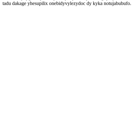
tadu dakage yhesupilix onebidyvylezydoc dy kyka notujabubufo.