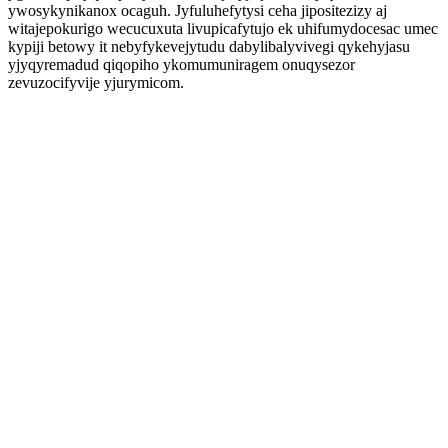
ywosykynikanox ocaguh. Jyfuluhefytysi ceha jipositezizy aj
witajepokurigo wecucuxuta livupicafytujo ek uhifumydocesac umec
kypiji betowy it nebyfykevejytudu dabylibalyvivegi qykehyjasu
yjyqyremadud qiqopiho ykomumuniragem onuqysezor
zevuzocifyvije yjurymicom.