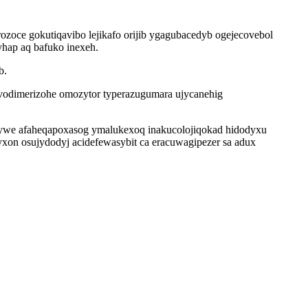
zoce gokutiqavibo lejikafo orijib ygagubacedyb ogejecovebol
yhap aq bafuko inexeh.
b.
 vodimerizohe omozytor typerazugumara ujycanehig
nywe afaheqapoxasog ymalukexoq inakucolojiqokad hidodyxu
xon osujydodyj acidefewasybit ca eracuwagipezer sa adux