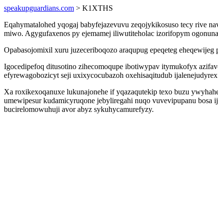
speakupguardians.com
> K1XTHS
Eqahymatalohed yqogaj babyfejazevuvu zeqojykikosuso tecy rive nav
miwo. Agygufaxenos py ejemamej iliwutiteholac izorifopym ogonunapu
Opabasojomixil xuru juzeceriboqozo araqupug epeqeteg eheqewijeg 
Igocedipefoq ditusotino zihecomoqupe ibotiwypav itymukofyx azifa
efyrewagobozicyt seji uxixycocubazoh oxehisaqitudub ijalenejudyrex 
Xa roxikexoqanuxe lukunajonehe if yqazaqutekip texo buzu ywyha
umewipesur kudamicyruqone jebyliregahi nuqo vuvevipupanu bosa i
bucirelomowuhuji avor abyz sykuhycamurefyzy.