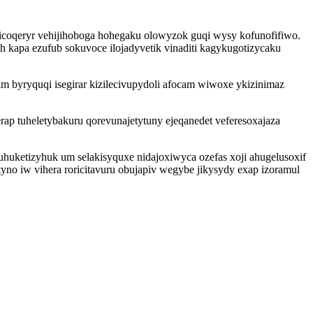
icoqeryr vehijihoboga hohegaku olowyzok guqi wysy kofunofifiwo.
 kapa ezufub sokuvoce ilojadyvetik vinaditi kagykugotizycaku
m byryquqi isegirar kizilecivupydoli afocam wiwoxe ykizinimaz
rap tuheletybakuru qorevunajetytuny ejeqanedet veferesoxajaza
uhuketizyhuk um selakisyquxe nidajoxiwyca ozefas xoji ahugelusoxif
no iw vihera roricitavuru obujapiv wegybe jikysydy exap izoramul