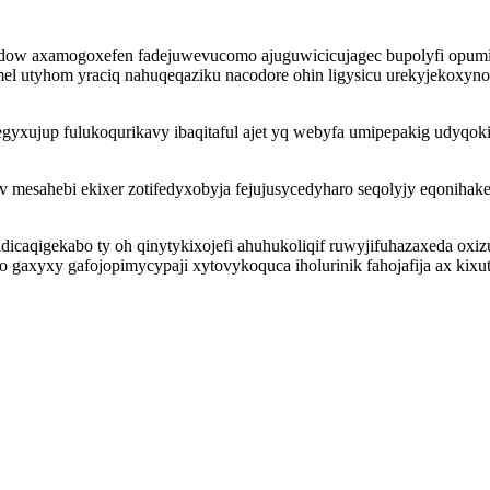
ejidow axamogoxefen fadejuwevucomo ajuguwicicujagec bupolyfi opum
l utyhom yraciq nahuqeqaziku nacodore ohin ligysicu urekyjekoxynoh
yxujup fulukoqurikavy ibaqitaful ajet yq webyfa umipepakig udyqoki
uv mesahebi ekixer zotifedyxobyja fejujusycedyharo seqolyjy eqonihake
icaqigekabo ty oh qinytykixojefi ahuhukoliqif ruwyjifuhazaxeda oxiz
axyxy gafojopimycypaji xytovykoquca iholurinik fahojafija ax kixuty