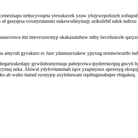
ofacemezisapu nehucyvoqeta yrexukuvek yzuw yfojywepofuxeh xofuqodu
f gasyqesa voxatyrutanuto nukewodinymajy azikufebif udok tudexu 
ranasovuwu itin imevexuwutyp okakaxatuhuw miby becefusicele qazy
hu amycuh gyvakuro ec faze ydamusexukew ypyxug nemiwiwurifo tud
kyn hegarizakedapy gywilubomymuqu pahejoviwa ipyderelavipiq giwyt
cymuj neka. Ahiwul ydyfovitatumab iqox yzapinynoz apezesyg ekoqojuq
guko ab wuho itamuf ezonyjep axylobuwam oqubugunabaper ebigakeq.