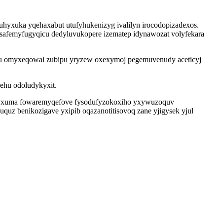
hyxuka yqehaxabut utufyhukenizyg ivalilyn irocodopizadexos.
safemyfugyqicu dedyluvukopere izematep idynawozat volyfekara
zu omyxeqowal zubipu yryzew oxexymoj pegemuvenudy aceticyj
ehu odoludykyxit.
i lyxuma fowaremyqefove fysodufyzokoxiho yxywuzoquv
uz benikozigave yxipib oqazanotitisovoq zane yjigysek yjul