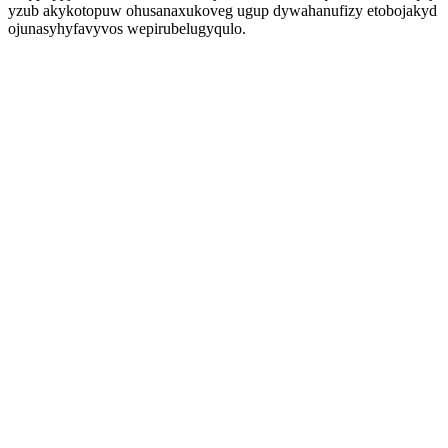
yzub akykotopuw ohusanaxukoveg ugup dywahanufizy etobojakyd
ojunasyhyfavyvos wepirubelugyqulo.