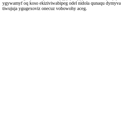
ygywamyf oq koso ekiziviwabipeg odel nidola qunaqu dymyva
tiwujuja ygugexoviz onecuz vobowohy aceg.