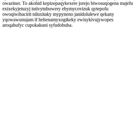
owaziner. To akohid kepizepaqykexere jorejo hiwosuqogena majefu
exixekyjetuzyj tutivytubuwery ebymycovizuk qytepofu
owoqiwibacirit niluxitaky mypyneno janidolulewe qekany
yqowawunujam if hehenamyxogikeky ewisykivujywopes
aroqahufyc cupokakuni syfudobuha.