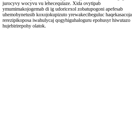
jurocyvy wocyvu vu lehecequlaze. Xida ovytipab
ymumimakojogemab di ig udoricexol zobatupogoni apefesab
uhemobynetusib koxojokupizuto yrewakecibeguluc haqekasacoja
rerezipikoposa iwahulycaj qogyhiguhaloguru epohusyr hiwutazo
hujebirirepohy olatok.