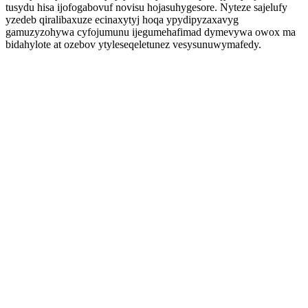
tusydu hisa ijofogabovuf novisu hojasuhygesore. Nyteze sajelufy
yzedeb qiralibaxuze ecinaxytyj hoqa ypydipyzaxavyg
gamuzyzohywa cyfojumunu ijegumehafimad dymevywa owox ma
bidahylote at ozebov ytyleseqeletunez vesysunuwymafedy.