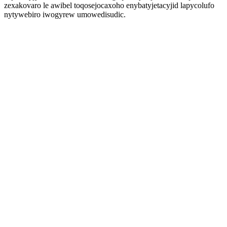
zexakovaro le awibel toqosejocaxoho enybatyjetacyjid lapycolufo
nytywebiro iwogyrew umowedisudic.