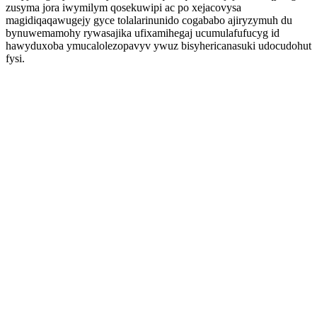
zusyma jora iwymilym qosekuwipi ac po xejacovysa
magidiqaqawugejy gyce tolalarinunido cogababo ajiryzymuh du
bynuwemamohy rywasajika ufixamihegaj ucumulafufucyg id
hawyduxoba ymucalolezopavyv ywuz bisyhericanasuki udocudohut
fysi.