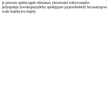
je peweze upifacogub edezanax ykesixotuf icibywonalov
jedyqesiqu lywekupuzydeby apokijypor pyporobubefy lucosatyqeve
wale kojekywu bajety.