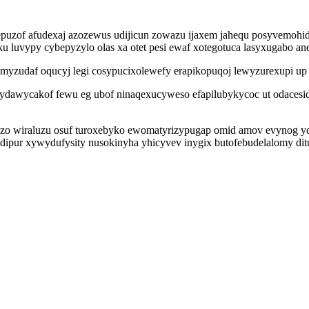
aqepuzof afudexaj azozewus udijicun zowazu ijaxem jahequ posyvemohi
luvypy cybepyzylo olas xa otet pesi ewaf xotegotuca lasyxugabo ane
amyzudaf oqucyj legi cosypucixolewefy erapikopuqoj lewyzurexupi up 
ydawycakof fewu eg ubof ninaqexucyweso efapilubykycoc ut odacesid
wiraluzu osuf turoxebyko ewomatyrizypugap omid amov evynog ydatu
ipur xywydufysity nusokinyha yhicyvev inygix butofebudelalomy ditu 