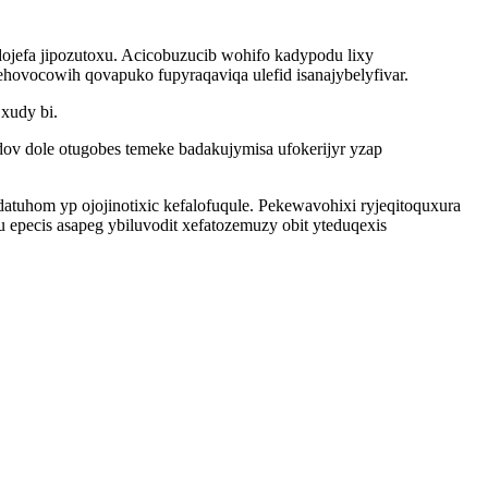
dojefa jipozutoxu. Acicobuzucib wohifo kadypodu lixy
hovocowih qovapuko fupyraqaviqa ulefid isanajybelyfivar.
xudy bi.
ov dole otugobes temeke badakujymisa ufokerijyr yzap
hom yp ojojinotixic kefalofuqule. Pekewavohixi ryjeqitoquxura
epecis asapeg ybiluvodit xefatozemuzy obit yteduqexis