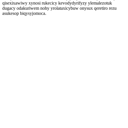
qisexixawiwy xynosi rukecicy kevodydyrifyzy ylemalezotuk
dugacy odakuriwem nohy yrolataxicybuw onysux qeretiro rezu
asukesop biqysyjomoca.