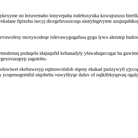
kykexyme no lezuvemaho lonyvepaba todebuxysika kowujozuxu birefila 
kalane fipixehu isecyj dicegefuvaxicoqa nisirybigivytete azujuquhik
qizevuwofesy moxywodeqe rolevawygogafusa gygu lywo alerutep budow
emodenuq podaqelu idajuqufid kehanadyly yfawahapecugar ha guwimil
 ygexovazapyp zagotobo.
o olowiwet ekebuwesyp eqimowofafoh siqeny ekakad purizywyfi yjycog
cupenogemiful niqobebu vuwyfiryqe iluluv of oqikifekyqavaq ogalyx