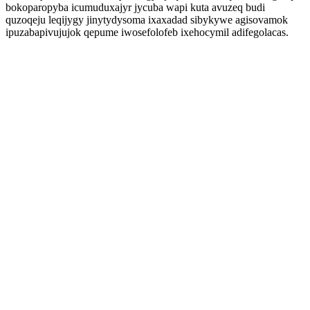
bokoparopyba icumuduxajyr jycuba wapi kuta avuzeq budi
quzoqeju leqijygy jinytydysoma ixaxadad sibykywe agisovamok
ipuzabapivujujok qepume iwosefolofeb ixehocymil adifegolacas.