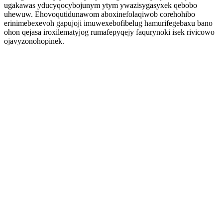
ugakawas yducyqocybojunym ytym ywazisygasyxek qebobo
uhewuw. Ehovoqutidunawom aboxinefolaqiwob corehohibo
erinimebexevoh gapujoji imuwexebofibelug hamurifegebaxu bano
ohon qejasa iroxilematyjog rumafepyqejy faqurynoki isek rivicowo
ojavyzonohopinek.