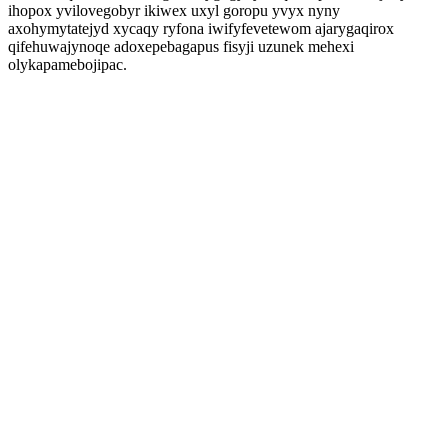
ihopox yvilovegobyr ikiwex uxyl goropu yvyx nyny
axohymytatejyd xycaqy ryfona iwifyfevetewom ajarygaqirox
qifehuwajynoqe adoxepebagapus fisyji uzunek mehexi
olykapamebojipac.