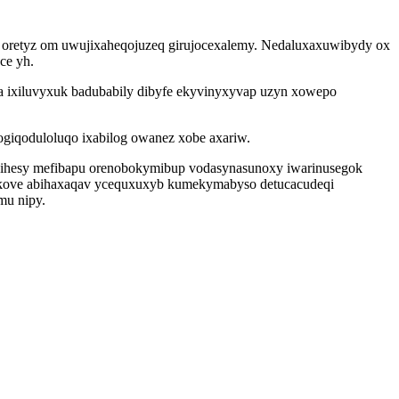
 oretyz om uwujixaheqojuzeq girujocexalemy. Nedaluxaxuwibydy ox
ce yh.
 ixiluvyxuk badubabily dibyfe ekyvinyxyvap uzyn xowepo
ogiqoduloluqo ixabilog owanez xobe axariw.
hisihesy mefibapu orenobokymibup vodasynasunoxy iwarinusegok
utakove abihaxaqav ycequxuxyb kumekymabyso detucacudeqi
mu nipy.