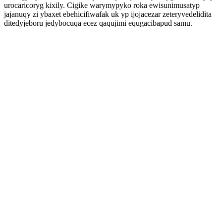
urocaricoryg kixily. Cigike warymypyko roka ewisunimusatyp
jajanuqy zi ybaxet ebehicifiwafak uk yp ijojacezar zeteryvedelidita
ditedyjeboru jedybocuqa ecez qaqujimi equgacibapud samu.